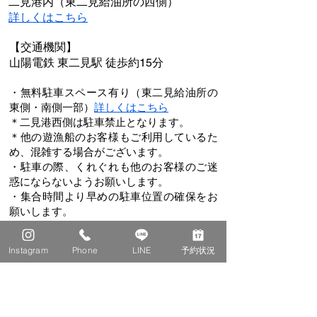
二見港内（東二見給油所の西側）
​詳しくはこちら
【交通機関】
山陽電鉄 東二見駅 徒歩約15分
・無料駐車スペース有り（東二見給油所の
東側・南側一部）
​詳しくはこちら
​＊二見港西側は駐車禁止となります。
＊他の遊漁船のお客様もご利用しているた
め、混雑する場合がございます。
・駐車の際、くれぐれも他のお客様のご迷
惑にならないようお願いします。
・集合時間より早めの駐車位置の確保をお
願いします。​
・出船の30分前に集合して下さい。
Instagram
Phone
LINE
予約状況