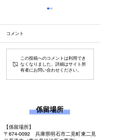
コメント
釣果写真掲載についての
釣果情報の掲載
この投稿へのコメントは利用でき
なくなりました。詳細はサイト所
お知らせ（タコ釣りに限
について
有者にお問い合わせください。
る）
係留場所
【係留場所】
〒674-0092 兵庫県明石市二見町東二見