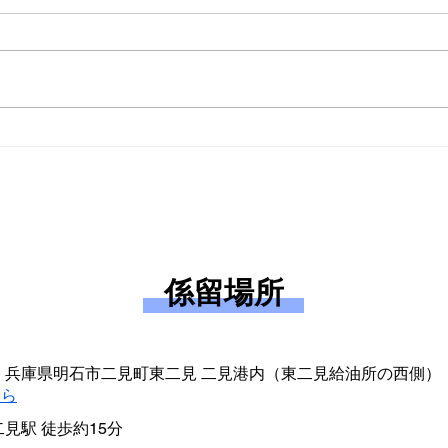
ええタコ
釣果
らせ
係留場所
092 兵庫県明石市二見町東二見 二見港内（東二見給油所の西側）
ちら
二見駅 徒歩約15分