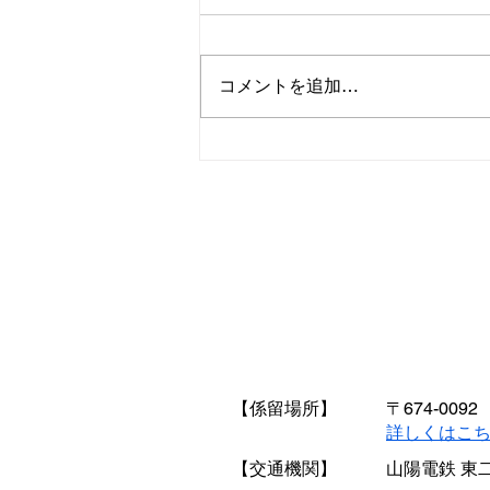
コメントを追加…
9月 料金・出船条件改定のお
知らせ
【係留場所】
〒674-0
​詳しくはこ
【交通機関】
山陽電鉄 東