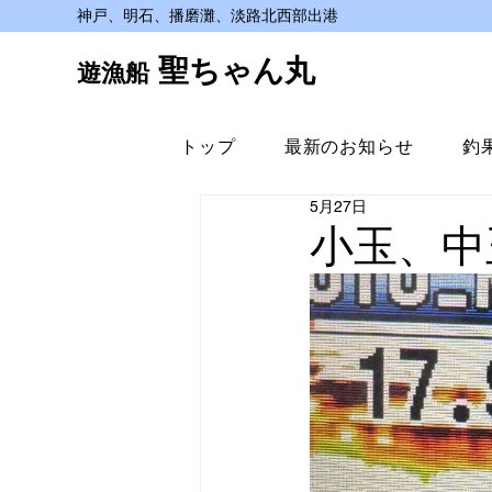
神戸、明石、播磨灘、淡路北西部出港
聖ちゃん丸
遊漁船
トップ
最新のお知らせ
釣
5月27日
小玉、中