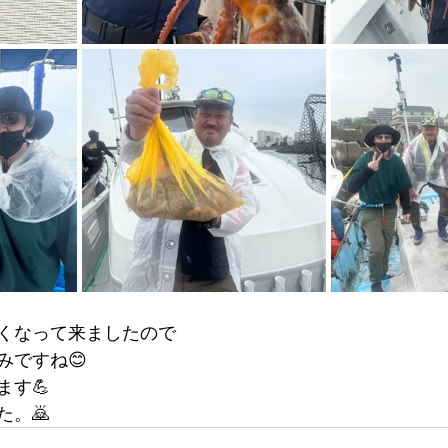
くなって来ましたので
みですね😊
ます💪
た。🙇