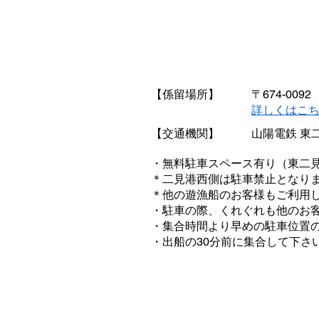
【係留場所】
〒674-0
​詳しくはこ
【交通機関】
山陽電鉄 東
・無料駐車スペース有り（東二
​＊二見港西側は駐車禁止となり
＊他の遊漁船のお客様もご利用
・駐車の際、くれぐれも他のお
・集合時間より早めの駐車位置の
・出船の30分前に集合して下さ