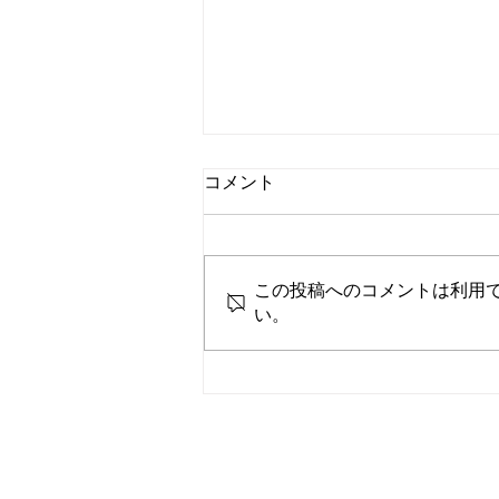
コメント
この投稿へのコメントは利用
い。
9月 料金・出船条件改定のお
知らせ