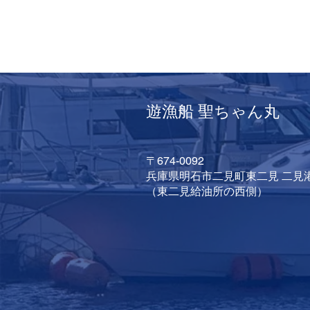
遊漁船 聖ちゃん丸
〒674-0092
兵庫県明石市二見町東二見 二見
（東二見給油所の西側）